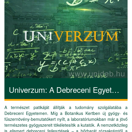
Univerzum: A Debreceni Egyetem titkos receptjei
A természet patikáját állítják a tudomány szolgálatába a
Debreceni Egyetemen. Míg a Botanikus Kertben új gyógy- és
fűszernövény-bemutatókert nyílt, a laboratóriumokban már a jövő
természetes gyógyszereit tökéletesítik a kutatók. A nemzetközileg
is elismert debreceni fejlesztések – a bőrbarát rózsakrémtől a