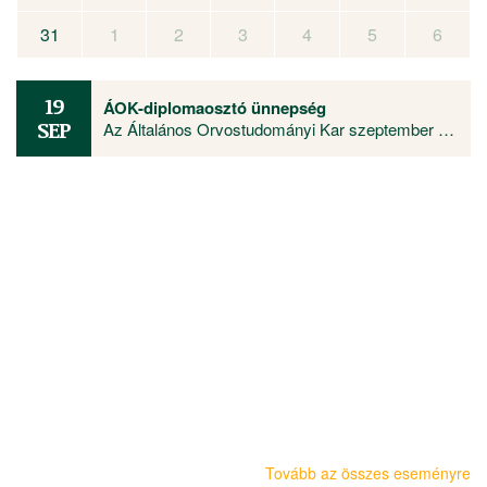
31
1
2
3
4
5
6
19
ÁOK-diplomaosztó ünnepség
SEP
Az Általános Orvostudományi Kar szeptember 19-én, szombaton 11 órától tartja nyári diplomaosztó ünnepségét a Főépület Díszudvarán. A Multimédia és E-learning Technikai Központ a youtube-on élőben közvetíti az oklevélátadót.
Tovább az összes eseményre