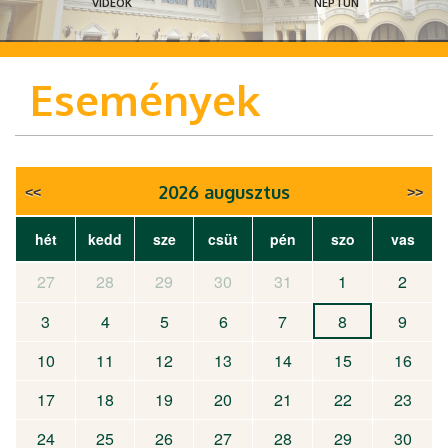
VIDEÓK
NEPTUN
Események
2026 augusztus
hét
kedd
sze
csüt
pén
szo
vas
27
28
29
30
31
1
2
3
4
5
6
7
8
9
10
11
12
13
14
15
16
17
18
19
20
21
22
23
24
25
26
27
28
29
30