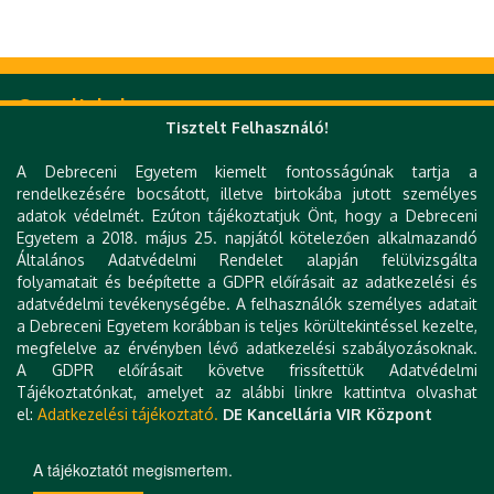
Gyorslinkek
Tisztelt Felhasználó!
DE telefonkönyv
e-Szervezet
A Debreceni Egyetem kiemelt fontosságúnak tartja a
e-Térkép
rendelkezésére bocsátott, illetve birtokába jutott személyes
e-Learning
adatok védelmét. Ezúton tájékoztatjuk Önt, hogy a Debreceni
UniPass kártya
Egyetem a 2018. május 25. napjától kötelezően alkalmazandó
Zimbra
Általános Adatvédelmi Rendelet alapján felülvizsgálta
Mobil alkalmazások
folyamatait és beépítette a GDPR előírásait az adatkezelési és
Webkamera
adatvédelmi tevékenységébe. A felhasználók személyes adatait
Könyvtár (DEENK)
a Debreceni Egyetem korábban is teljes körültekintéssel kezelte,
Tudóstér
megfelelve az érvényben lévő adatkezelési szabályozásoknak.
DEA
A GDPR előírásait követve frissítettük Adatvédelmi
MTMT
Tájékoztatónkat, amelyet az alábbi linkre kattintva olvashat
Impresszum
el:
Adatkezelési tájékoztató.
DE Kancellária VIR Központ
Technikai információk
Kapcsolat
A tájékoztatót megismertem.