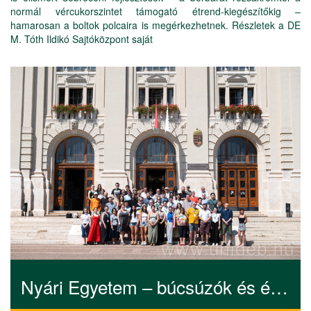
normál vércukorszintet támogató étrend-kiegészítőkig –
hamarosan a boltok polcaira is megérkezhetnek. Részletek a DE
M. Tóth Ildikó Sajtóközpont saját
Nyári Egyetem – búcsúzók és érkezők